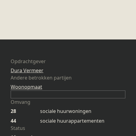
Opdrachtgever
Dura Vermeer
Andere betrokken partijen
Woonopmaat
Omvang
28
sociale huurwoningen
44
sociale huurappartementen
Status